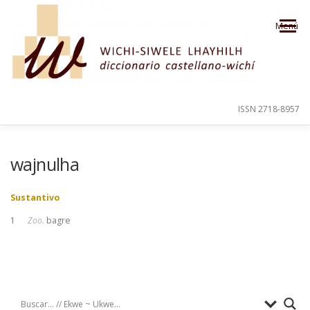
Saltar al contenido
Menú
ISSN 2718-8957
PRESENTACIÓN
PARA EL USUARIO
wajnulha
Sustantivo
ORDEN ALFABÉTICO
CRÉDITOS
1
Zoo.
bagre