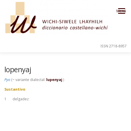
Saltar al contenido
Menú
ISSN 2718-8957
PRESENTACIÓN
PARA EL USUARIO
lopenyaj
Pyo
(~ variante dialectal:
lupenyaj
)
ORDEN ALFABÉTICO
CRÉDITOS
Sustantivo
1
delgadez