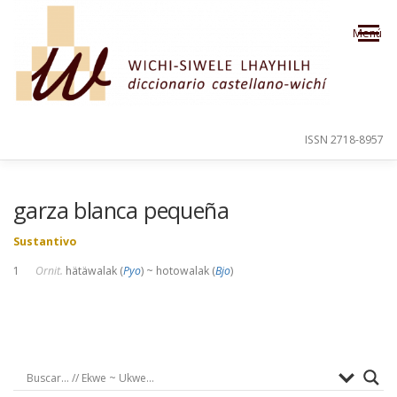
Saltar al contenido
Menú
ISSN 2718-8957
PRESENTACIÓN
PARA EL USUARIO
garza blanca pequeña
Sustantivo
ORDEN ALFABÉTICO
CRÉDITOS
1
Ornit.
hätäwalak (
Pyo
) ~ hotowalak (
Bjo
)