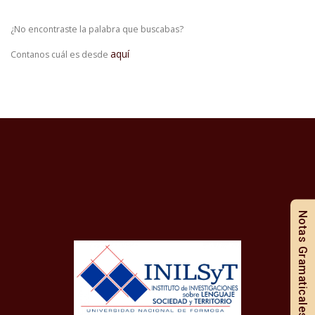
¿No encontraste la palabra que buscabas?
aquí
Contanos cuál es desde
Notas Gramaticales