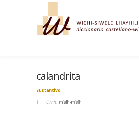
Saltar al contenido
calandrita
Sustantivo
1
Ornit.
m’alh-m’alh