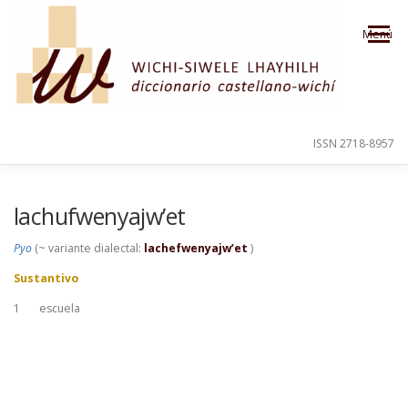
Saltar al contenido
Menú
ISSN 2718-8957
PRESENTACIÓN
PARA EL USUARIO
lachufwenyajw’et
Pyo
(~ variante dialectal:
lachefwenyajw’et
)
ORDEN ALFABÉTICO
CRÉDITOS
Sustantivo
1
escuela