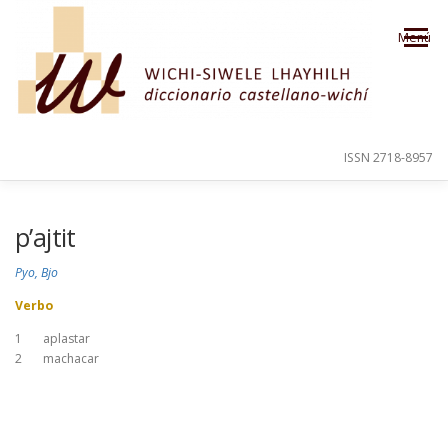
Saltar al contenido
Menú
ISSN 2718-8957
PRESENTACIÓN
PARA EL USUARIO
p’ajtit
Pyo, Bjo
ORDEN ALFABÉTICO
CRÉDITOS
Verbo
1
aplastar
2
machacar