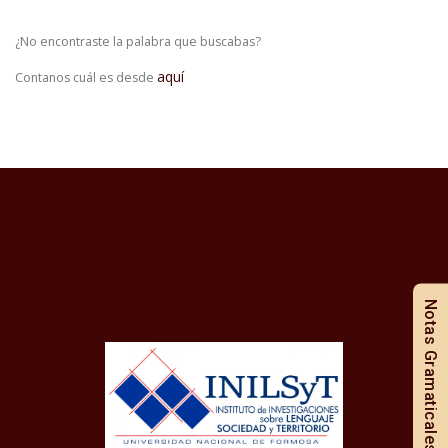
¿No encontraste la palabra que buscabas?
aquí
Contanos cuál es desde
Notas Gramaticales