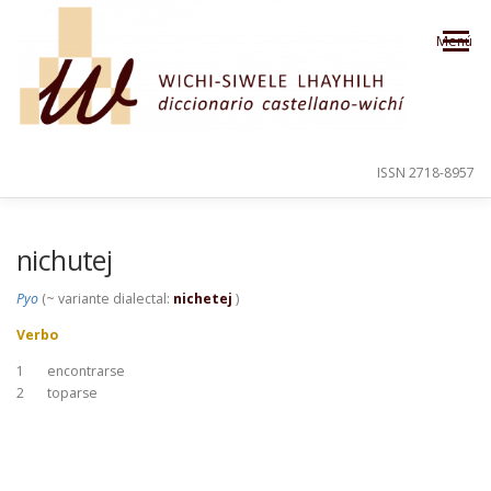
Saltar al contenido
Menú
ISSN 2718-8957
PRESENTACIÓN
PARA EL USUARIO
nichutej
Pyo
(~ variante dialectal:
nichetej
)
ORDEN ALFABÉTICO
CRÉDITOS
Verbo
1
encontrarse
2
toparse