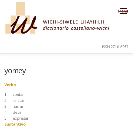
Saltar al contenido
Menú
ISSN 2718-8957
PRESENTACIÓN
PARA EL USUARIO
yomey
Verbo
ORDEN ALFABÉTICO
CRÉDITOS
1
contar
2
relatar
3
narrar
4
decir
5
expresar
Sustantivo