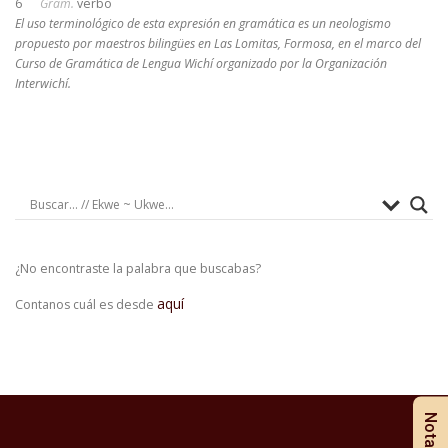
6
Gram.
verbo
El uso terminológico de esta expresión en gramática es un neologismo
propuesto por maestros bilingües en Las Lomitas, Formosa, en el marco del
Curso de Gramática de Lengua Wichí organizado por la Organización
Interwichí.
¿No encontraste la palabra que buscabas?
aquí
Contanos cuál es desde