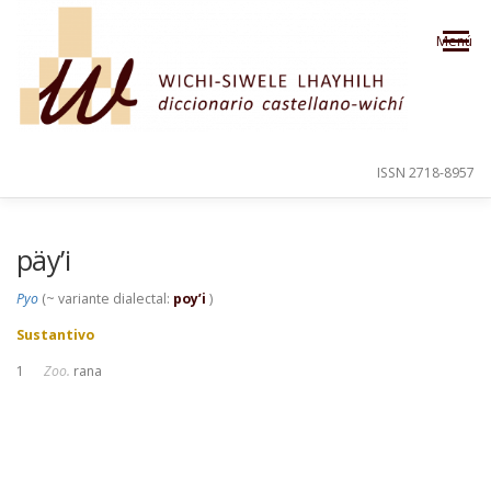
Saltar al contenido
Menú
ISSN 2718-8957
PRESENTACIÓN
PARA EL USUARIO
päy’i
Pyo
(~ variante dialectal:
poy’i
)
ORDEN ALFABÉTICO
CRÉDITOS
Sustantivo
1
Zoo.
rana