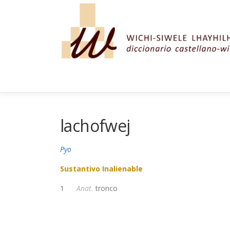
Saltar al contenido
lachofwej
Pyo
Sustantivo Inalienable
1
Anat.
tronco