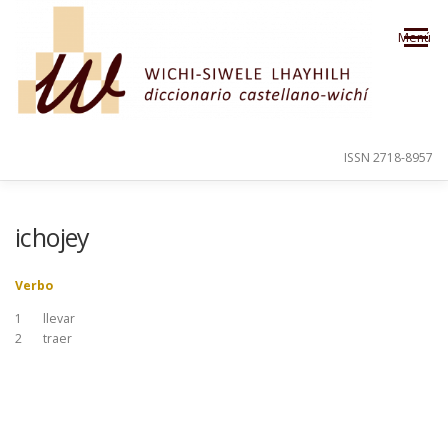
Saltar al contenido
Menú
ISSN 2718-8957
PRESENTACIÓN
PARA EL USUARIO
ichojey
Verbo
ORDEN ALFABÉTICO
CRÉDITOS
1
llevar
2
traer