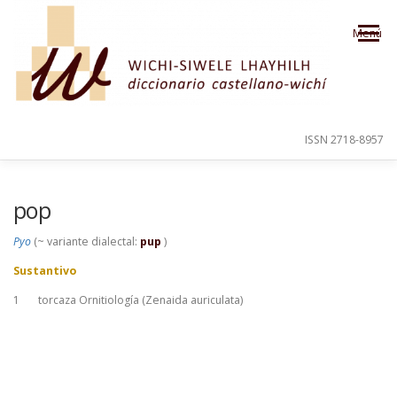
Saltar al contenido
Menú
ISSN 2718-8957
PRESENTACIÓN
PARA EL USUARIO
pop
Pyo
(~ variante dialectal:
pup
)
ORDEN ALFABÉTICO
CRÉDITOS
Sustantivo
1
torcaza Ornitiología (Zenaida auriculata)