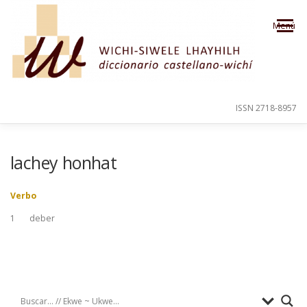
Saltar al contenido
Menú
ISSN 2718-8957
PRESENTACIÓN
PARA EL USUARIO
lachey honhat
Verbo
ORDEN ALFABÉTICO
CRÉDITOS
1
deber