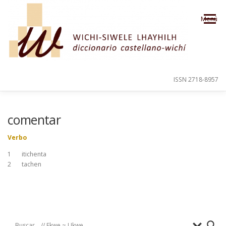
Saltar al contenido
Menú
ISSN 2718-8957
PRESENTACIÓN
PARA EL USUARIO
comentar
Verbo
ORDEN ALFABÉTICO
CRÉDITOS
1 itichenta
2 tachen