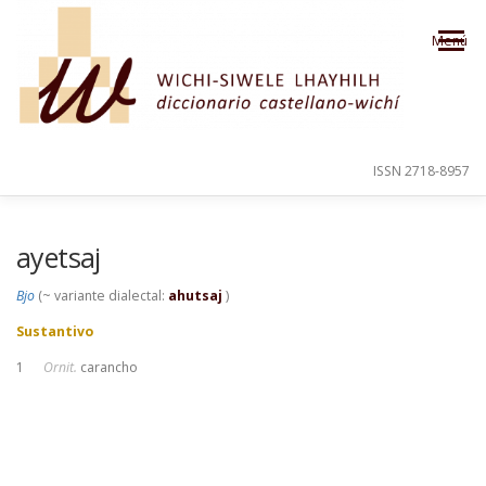
Saltar al contenido
Menú
ISSN 2718-8957
PRESENTACIÓN
PARA EL USUARIO
ayetsaj
Bjo
(~ variante dialectal:
ahutsaj
)
ORDEN ALFABÉTICO
CRÉDITOS
Sustantivo
1
Ornit.
carancho