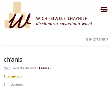
Saltar al contenido
Menú
ISSN 2718-8957
PRESENTACIÓN
PARA EL USUARIO
ch’anis
Bjo
(~ variante dialectal:
tsanis
)
ORDEN ALFABÉTICO
CRÉDITOS
Sustantivo
1
desierto