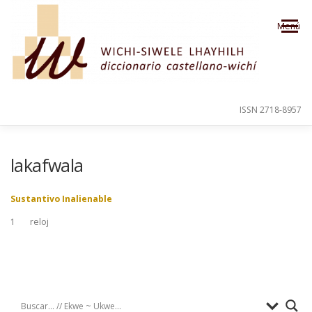
Saltar al contenido
Menú
ISSN 2718-8957
PRESENTACIÓN
PARA EL USUARIO
lakafwala
Sustantivo Inalienable
ORDEN ALFABÉTICO
CRÉDITOS
1
reloj