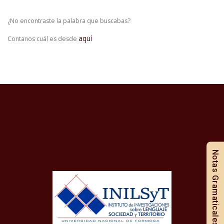
¿No encontraste la palabra que buscabas?
aquí
Contanos cuál es desde
Notas Gramaticales