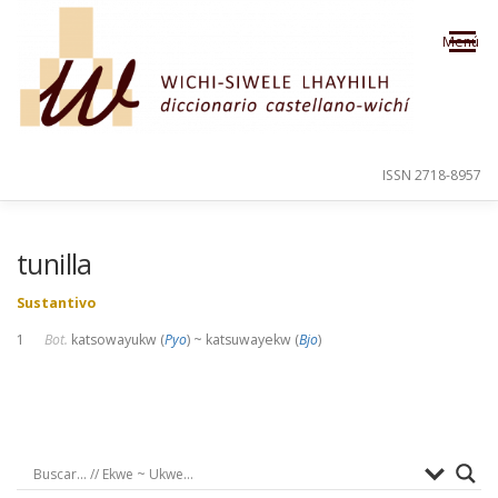
Saltar al contenido
Menú
ISSN 2718-8957
PRESENTACIÓN
PARA EL USUARIO
tunilla
Sustantivo
ORDEN ALFABÉTICO
CRÉDITOS
1
Bot.
katsowayukw (
Pyo
) ~ katsuwayekw (
Bjo
)