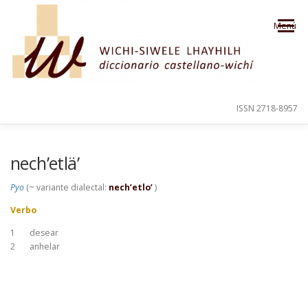
Saltar al contenido
Menú
ISSN 2718-8957
PRESENTACIÓN
PARA EL USUARIO
nech’etlä’
Pyo
(~ variante dialectal:
nech’etlo’
)
ORDEN ALFABÉTICO
CRÉDITOS
Verbo
1
desear
2
anhelar