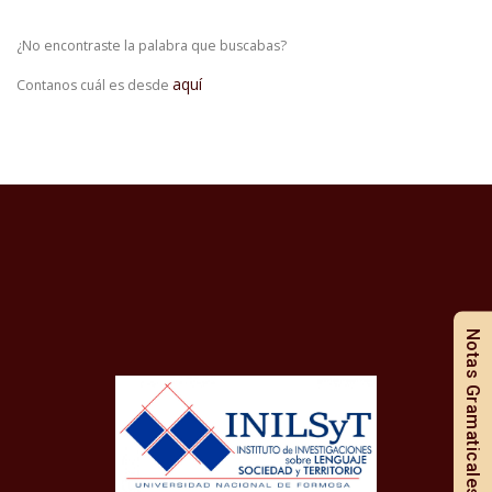
¿No encontraste la palabra que buscabas?
aquí
Contanos cuál es desde
Notas Gramaticales