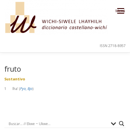
Saltar al contenido
Menú
ISSN 2718-8957
PRESENTACIÓN
PARA EL USUARIO
fruto
Sustantivo
ORDEN ALFABÉTICO
CRÉDITOS
1 lha’ (
Pyo, Bjo
)