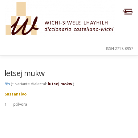
Saltar al contenido
Menú
ISSN 2718-8957
PRESENTACIÓN
PARA EL USUARIO
letsej mukw
Bjo
(~ variante dialectal:
lutsej mokw
)
ORDEN ALFABÉTICO
CRÉDITOS
Sustantivo
1
pólvora