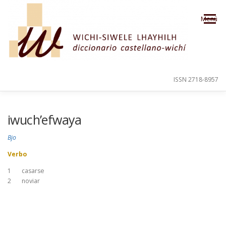
Saltar al contenido
Menú
ISSN 2718-8957
PRESENTACIÓN
PARA EL USUARIO
iwuch’efwaya
Bjo
ORDEN ALFABÉTICO
CRÉDITOS
Verbo
1
casarse
2
noviar