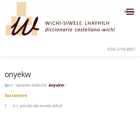
Saltar al contenido
Menú
ISSN 2718-8957
PRESENTACIÓN
PARA EL USUARIO
onyekw
Bjo
(~ variante dialectal:
änyukw
)
ORDEN ALFABÉTICO
CRÉDITOS
Sustantivo
1
Bot.
poroto de monte árbol