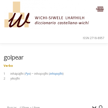
Saltar al contenido
Menú
ISSN 2718-8957
PRESENTACIÓN
PARA EL USUARIO
golpear
Verbo
ORDEN ALFABÉTICO
CRÉDITOS
1 inhäpäjlhi (
Pyo
) ~ inhopojlhi (
inhopojlhi
)
2 yikojlhi