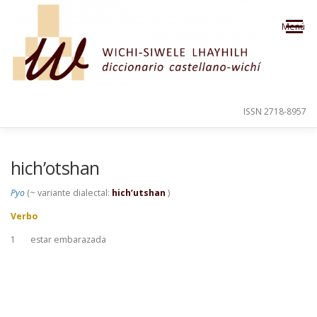
Saltar al contenido
Menú
ISSN 2718-8957
PRESENTACIÓN
PARA EL USUARIO
hich’otshan
Pyo
(~ variante dialectal:
hich’utshan
)
ORDEN ALFABÉTICO
CRÉDITOS
Verbo
1
estar embarazada