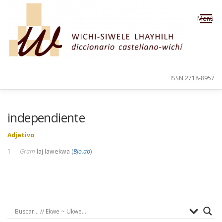
Saltar al contenido
Menú
ISSN 2718-8957
PRESENTACIÓN
PARA EL USUARIO
independiente
Adjetivo
ORDEN ALFABÉTICO
CRÉDITOS
1
Gram
laj lawekwa (
Bjo.ab
)