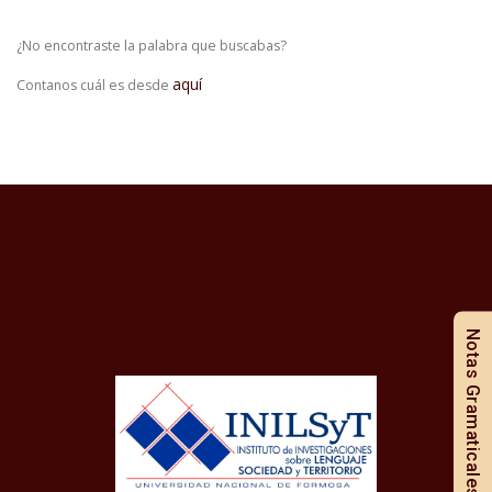
¿No encontraste la palabra que buscabas?
aquí
Contanos cuál es desde
Notas Gramaticales