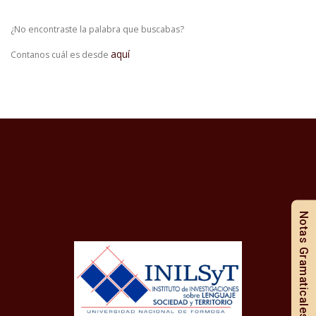
¿No encontraste la palabra que buscabas?
aquí
Contanos cuál es desde
Notas Gramaticales