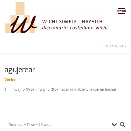
Saltar al contenido
Menú
ISSN 2718-8957
PRESENTACIÓN
PARA EL USUARIO
agujerear
Verbo
ORDEN ALFABÉTICO
CRÉDITOS
1 ifwajho (
Pyo
) ~ ifwajhu (
Bjo
) [hacer una abertura con un hacha]