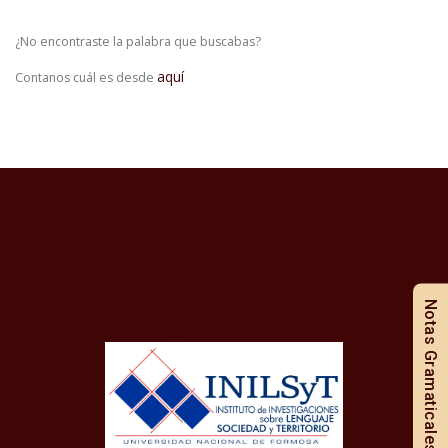
¿No encontraste la palabra que buscabas?
aquí
Contanos cuál es desde
Notas Gramaticales