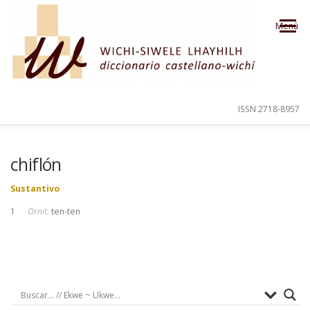
Saltar al contenido
Menú
ISSN 2718-8957
PRESENTACIÓN
PARA EL USUARIO
chiflón
Sustantivo
ORDEN ALFABÉTICO
CRÉDITOS
1
Ornit.
ten-ten