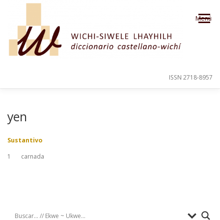
Saltar al contenido
Menú
ISSN 2718-8957
PRESENTACIÓN
PARA EL USUARIO
yen
Sustantivo
ORDEN ALFABÉTICO
CRÉDITOS
1
carnada