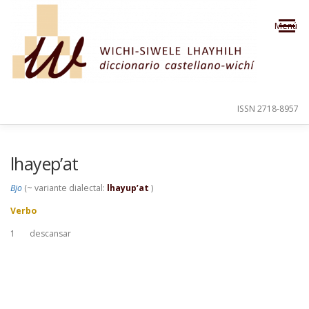
Saltar al contenido
Menú
ISSN 2718-8957
PRESENTACIÓN
PARA EL USUARIO
lhayep’at
Bjo
(~ variante dialectal:
lhayup’at
)
ORDEN ALFABÉTICO
CRÉDITOS
Verbo
1
descansar