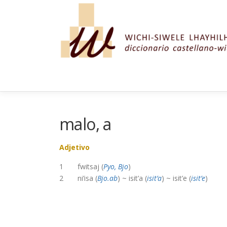
Saltar al contenido
malo, a
Adjetivo
1 fwitsaj (
Pyo, Bjo
)
2 ni’isa (
Bjo.ab
) ~ isit’a (
isit’a
) ~ isit’e (
isit’e
)