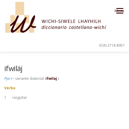
Saltar al contenido
Menú
ISSN 2718-8957
PRESENTACIÓN
PARA EL USUARIO
ifwiläj
Pyo
(~ variante dialectal:
ifwilaj
)
ORDEN ALFABÉTICO
CRÉDITOS
Verbo
1
rasguñar