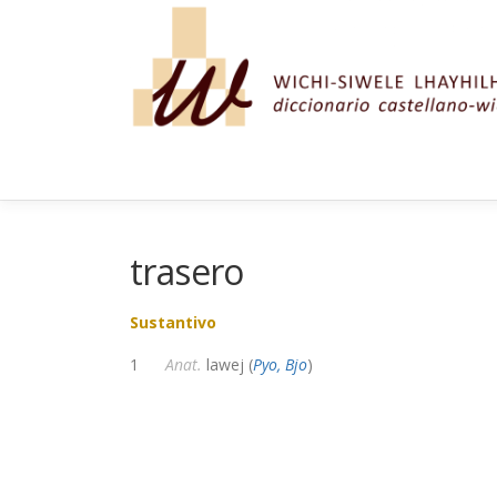
Saltar al contenido
trasero
Sustantivo
1
Anat.
lawej (
Pyo, Bjo
)