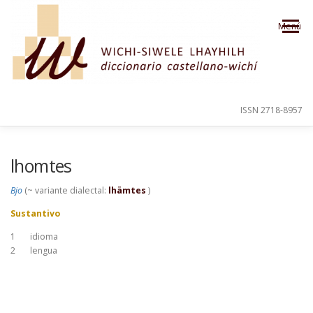
Saltar al contenido
Menú
ISSN 2718-8957
PRESENTACIÓN
PARA EL USUARIO
lhomtes
Bjo
(~ variante dialectal:
lhämtes
)
ORDEN ALFABÉTICO
CRÉDITOS
Sustantivo
1
idioma
2
lengua