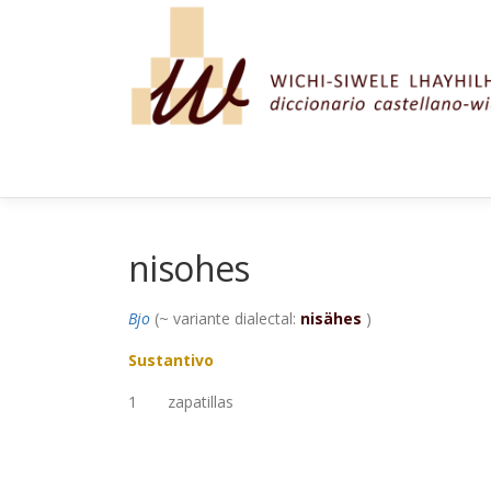
Saltar al contenido
nisohes
Bjo
(~ variante dialectal:
nisähes
)
Sustantivo
1
zapatillas