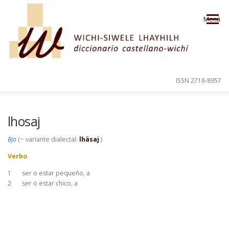
Saltar al contenido
Menú
ISSN 2718-8957
PRESENTACIÓN
PARA EL USUARIO
lhosaj
Bjo
(~ variante dialectal:
lhäsaj
)
ORDEN ALFABÉTICO
CRÉDITOS
Verbo
1
ser o estar pequeño, a
2
ser o estar chico, a