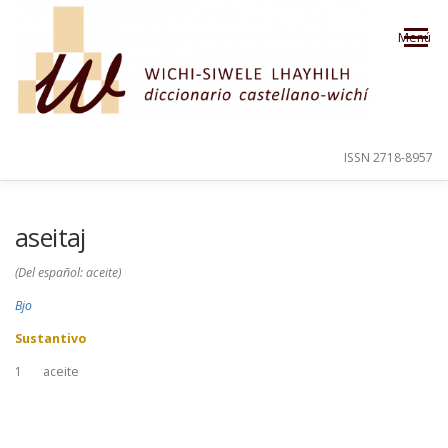
Saltar al contenido
Menú
ISSN 2718-8957
PRESENTACIÓN
PARA EL USUARIO
aseitaj
(Del español: aceite)
ORDEN ALFABÉTICO
CRÉDITOS
Bjo
Sustantivo
1
aceite