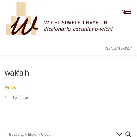
Saltar al contenido
Menú
ISSN 2718-8957
PRESENTACIÓN
PARA EL USUARIO
wak’alh
Verbo
ORDEN ALFABÉTICO
CRÉDITOS
1
terminar