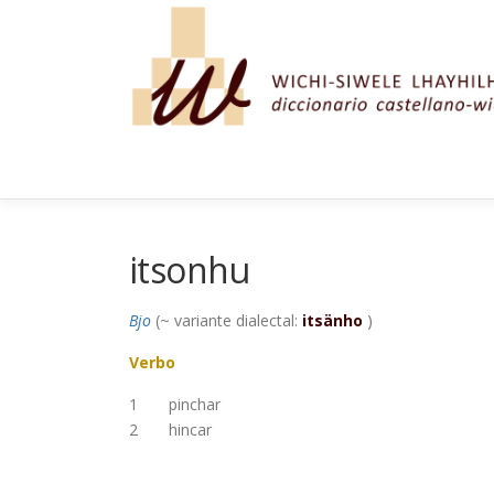
Saltar al contenido
itsonhu
Bjo
(~ variante dialectal:
itsänho
)
Verbo
1
pinchar
2
hincar