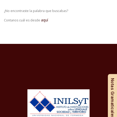
¿No encontraste la palabra que buscabas?
aquí
Contanos cuál es desde
Notas Gramaticales