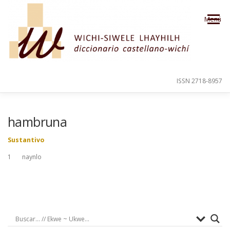
Saltar al contenido
Menú
ISSN 2718-8957
PRESENTACIÓN
PARA EL USUARIO
hambruna
Sustantivo
ORDEN ALFABÉTICO
CRÉDITOS
1 naynlo