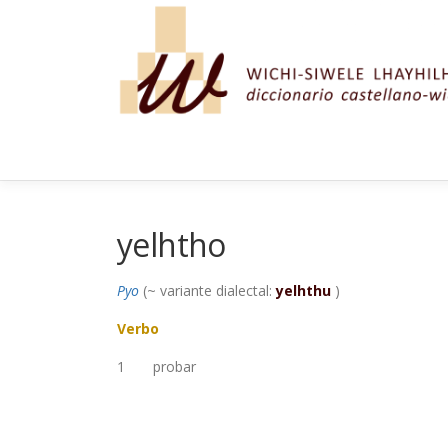
Saltar al contenido
yelhtho
Pyo
(~ variante dialectal:
yelhthu
)
Verbo
1
probar