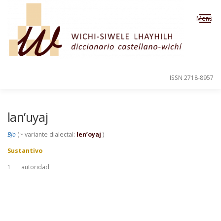
Saltar al contenido
Menú
ISSN 2718-8957
PRESENTACIÓN
PARA EL USUARIO
lan’uyaj
Bjo
(~ variante dialectal:
len’oyaj
)
ORDEN ALFABÉTICO
CRÉDITOS
Sustantivo
1
autoridad