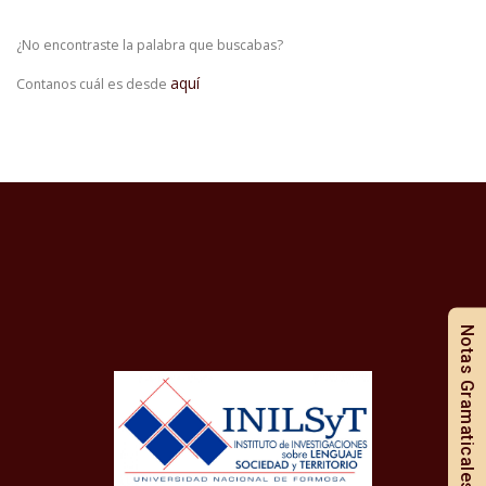
¿No encontraste la palabra que buscabas?
aquí
Contanos cuál es desde
Notas Gramaticales