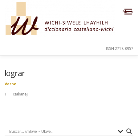
Saltar al contenido
Menú
ISSN 2718-8957
PRESENTACIÓN
PARA EL USUARIO
lograr
Verbo
ORDEN ALFABÉTICO
CRÉDITOS
1 isakanej