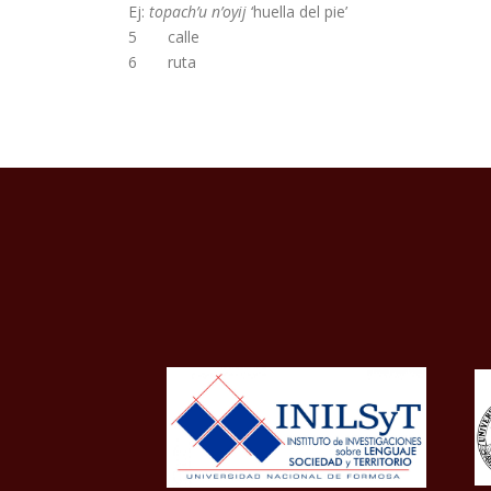
Ej:
topach’u n’oyij
‘huella del pie’
5
calle
6
ruta