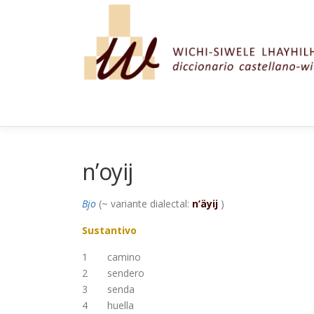
Saltar al contenido
n’oyij
Bjo
(~ variante dialectal:
n’äyij
)
Sustantivo
1
camino
2
sendero
3
senda
4
huella