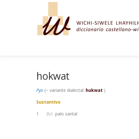
Saltar al contenido
hokwat
Pyo
(~ variante dialectal:
hukwat
)
Sustantivo
1
Bot.
palo santal