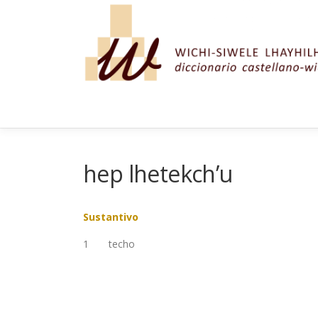
Saltar al contenido
hep lhetekch’u
Sustantivo
1
techo