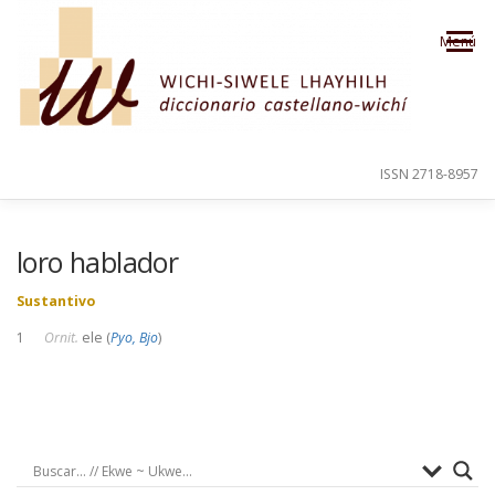
Saltar al contenido
Menú
ISSN 2718-8957
PRESENTACIÓN
PARA EL USUARIO
loro hablador
Sustantivo
ORDEN ALFABÉTICO
CRÉDITOS
1
Ornit.
ele (
Pyo, Bjo
)