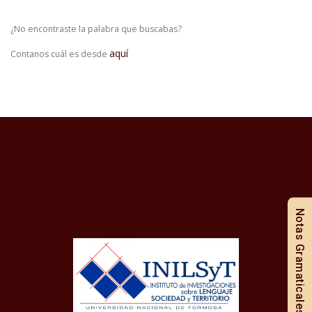
¿No encontraste la palabra que buscabas?
aquí
Contanos cuál es desde
Notas Gramaticales