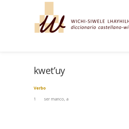
Saltar al contenido
kwet’uy
Verbo
1
ser manco, a