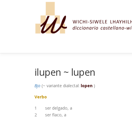
Saltar al contenido
ilupen ~ lupen
Bjo
(~ variante dialectal:
lopen
)
Verbo
1
ser delgado, a
2
ser flaco, a